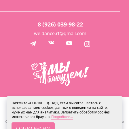
8 (926) 039-98-22
we.dance.rf@gmail.com
Нажмите «СОГЛАСЕН(-НА)», если вы соглашаетесь с
© 2013 Студия свадебного танца "Мы танцуем"
использованием cookies, данных о поведении на сайте,
нужных нам для аналитики. Запретить обработку cookies
можете через браузер.
Подробнее...
Мы используем cookies для сбора обезличенных персональных данных.
Они помогают настраивать рекламу и анализировать трафик. Оставаясь на
сайте, вы соглашаетесь на сбор таких данных.
СОГЛАСЕН(-НА)