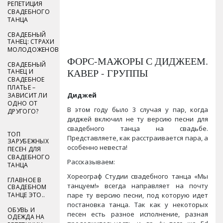
РЕПЕТИЦИЯ
СВАДЕБНОГО
ТАНЦА
СВАДЕБНЫЙ
ТАНЕЦ: СТРАХИ
МОЛОДОЖЕНОВ
ФОРС-МАЖОРЫ С ДИДЖЕЕМ.
СВАДЕБНЫЙ
КАВЕР - ГРУППЫ
ТАНЕЦ И
СВАДЕБНОЕ
ПЛАТЬЕ –
Диджей
ЗАВИСИТ ЛИ
ОДНО ОТ
В этом году было 3 случая у пар, когда
ДРУГОГО?
диджей включил не ту версию песни для
свадебного танца на свадьбе.
ТОП
Представляете, как расстраивается пара, а
ЗАРУБЕЖНЫХ
особенно невеста!
ПЕСЕН ДЛЯ
СВАДЕБНОГО
Рассказываем:
ТАНЦА
Хореограф Студии свадебного танца «Мы
ГЛАВНОЕ В
танцуем!» всегда направляет на почту
СВАДЕБНОМ
ТАНЦЕ ЭТО..
паре ту версию песни, под которую идет
постановка танца. Так как у некоторых
ОБУВЬ И
песен есть разное исполнение, разная
ОДЕЖДА НА