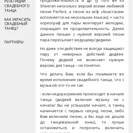
продолжительность и др. (у того же Ed
РЕПЕТИЦИИ
СВАДЕБНОГО
Sheeran несколько версий всеми любимой
ТАНЦА
песни Perfect, а песня из м/ф «Анастасия»
исполняется на нескольких языках), + часто
КАК УКРАСИТЬ
хореограф для пары монтирует мелодию,
СВАДЕБНЫЙ
ТАНЕЦ?
сокращает ее продолжительность. Далее
данное письмо с нужной версией песни
пара пересылает ведущему/диджею.
ПАРТНЕРЫ
Но даже эти действия не всегда защищают
пару от неверных действий диджея.
Почему диджей не включает нужную
версию для танца – не понятно.
Что делать Вам, если Вы понимаете во
время исполнения свадебного танца, что с
музыкой что-то не так:
- если недоразумение происходит в начале
танца (диджей включил музыку не с
начала/ Вы не услышали начало, а танец
начинается с первых секунд песни, либо
Вам включили песню, а Вы еще не дошли
до танцевальной зоны), то лучше
остановиться, и попросить включить