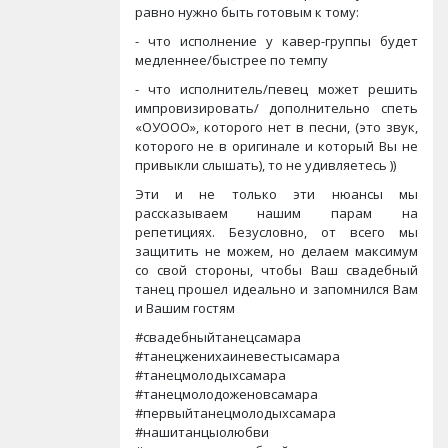
равно нужно быть готовым к тому:
- что исполнение у кавер-группы будет
медленнее/быстрее по темпу
- что исполнитель/певец может решить
импровизировать/ дополнительно спеть
«ОУООО», которого нет в песни, (это звук,
которого не в оригинале и который Вы не
привыкли слышать), то не удивляетесь ))
Эти и не только эти нюансы мы
рассказываем нашим парам на
репетициях. Безусловно, от всего мы
защитить не можем, но делаем максимум
со свой стороны, чтобы Ваш свадебный
танец прошел идеально и запомнился Вам
и Вашим гостям
#свадебныйтанецсамара
#танецженихаиневестысамара
#танецмолодыхсамара
#танецмолодоженовсамара
#первыйтанецмолодыхсамара
#нашитанцыолюбви